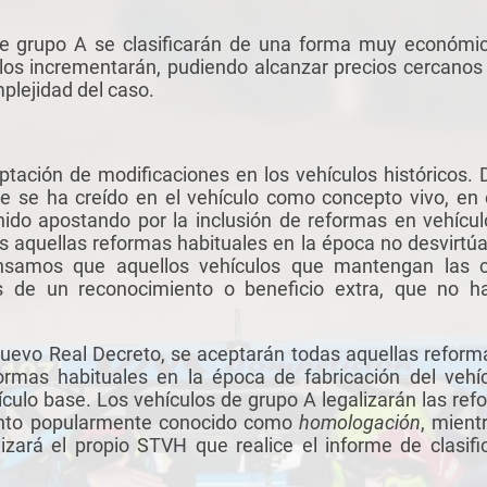
de grupo A se clasificarán de una forma muy económic
los incrementarán, pudiendo alcanzar precios cercanos
mplejidad del caso.
tación de modificaciones en los vehículos históricos. D
re se ha creído en el vehículo como concepto vivo, en e
ido apostando por la inclusión de reformas en vehículo
 aquellas reformas habituales en la época no desvirtúan
pensamos que aquellos vehículos que mantengan las c
s de un reconocimiento o beneficio extra, que no h
nuevo Real Decreto, se aceptarán todas aquellas reform
formas habituales en la época de fabricación del veh
ículo base. Los vehículos de grupo A legalizarán las r
ento popularmente conocido como
homologación
, mient
lizará el propio STVH que realice el informe de clasifi