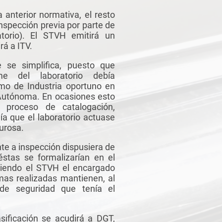
 anterior normativa, el resto
nspección previa por parte de
torio). El STVH emitirá un
rá a ITV.
 se simplifica, puesto que
me del laboratorio debía
mo de Industria oportuno en
Autónoma. En ocasiones esto
proceso de catalogación,
ía que el laboratorio actuase
gurosa.
nte a inspección dispusiera de
éstas se formalizarían en el
 siendo el STVH el encargado
mas realizadas mantienen, al
de seguridad que tenía el
sificación se acudirá a DGT,