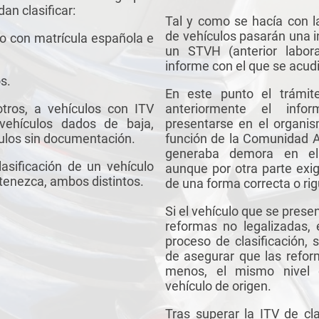
an clasificar:
Tal y como se hacía con la
de vehículos pasarán una i
lo con matrícula española e
un STVH (anterior labora
informe con el que se acudi
os.
En este punto el trámite
otros, a vehículos con ITV
anteriormente el infor
vehículos dados de baja,
presentarse en el organis
culos sin documentación.
función de la Comunidad 
generaba demora en el 
lasificación de un vehículo
aunque por otra parte exig
tenezca, ambos distintos.
de una forma correcta o ri
Si el vehículo que se prese
reformas no legalizadas, 
proceso de clasificación,
de asegurar que las refor
menos, el mismo nivel 
vehículo de origen.
Tras superar la ITV de cla