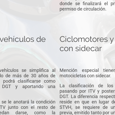
donde se finalizará el p
permiso de circulación.
 vehículos de
Ciclomotores y
con sidecar
vehículos se simplifica al
Mención especial tiene
ulo de más de 30 años de
motocicletas con sidecar.
 podrá clasificarse como
La clasificación de los
 en DGT y aportando una
pasando por ITV y poster
DGT. La diferencia respect
 se le anotará la condición
reside en que en lugar d
 ITV junto con el resto de
STVH, se requiere de un 
uedan darse, como la
previa, emitido tanto por 