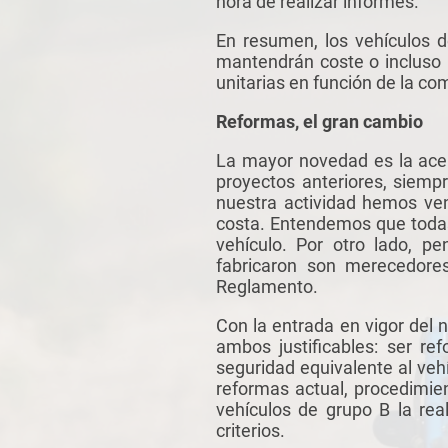
hora de realizar informes.
En resumen, los vehículos 
mantendrán
coste
o incluso 
unitarias en función de la co
Reformas, el gran cambio
La mayor novedad es la acep
proyectos anteriores, siemp
nuestra actividad hemos ven
costa. Entendemos que todas
vehículo. Por otro lado, 
fabricaron son merecedore
Reglamento.
Con la entrada en vigor del 
ambos justificables: ser re
seguridad equivalente al veh
reformas actual, procedimi
vehículos de grupo B la rea
criterios.