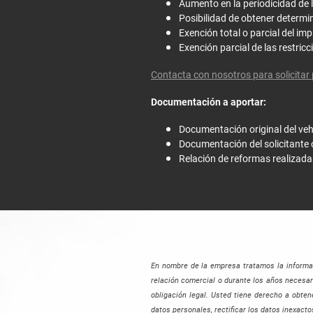
Aumento en la periodicidad de 
Posibilidad de obtener determi
Exención total o parcial del im
Exención parcial de las restric
Contacta con nosotros para solicitar
Documentación a aportar:
Documentación original del veh
Documentación del solicitante o
Relación de reformas realizada
En nombre de la empresa tratamos la informaci
relación comercial o durante los años necesar
obligación legal. Usted tiene derecho a obte
datos personales, rectificar los datos inexact