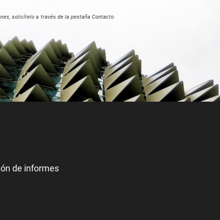
nes, solicítelo a través de la pestaña Contacto
ión de informes