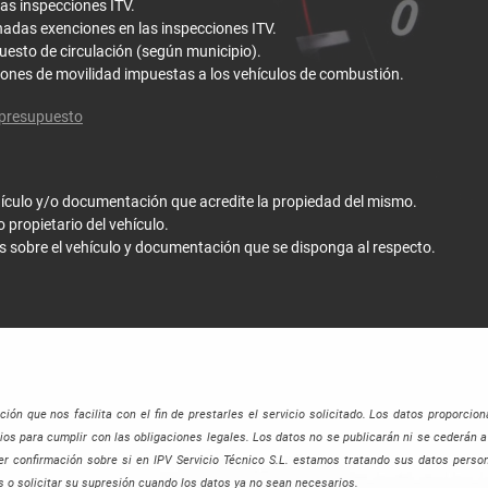
las inspecciones ITV.
nadas exenciones en las inspecciones ITV.
puesto de circulación (según municipio).
ciones de movilidad impuestas a los vehículos de combustión.
 presupuesto
ículo y/o documentación que acredite la propiedad del mismo.
 propietario del vehículo.
s sobre el vehículo y documentación que se disponga al respecto.
ón que nos facilita con el fin de prestarles el servicio solicitado. Los datos proporc
ios para cumplir con las obligaciones legales. Los datos no se publicarán ni se cederán a
ner confirmación sobre si en IPV Servicio Técnico S.L. estamos tratando sus datos perso
os o solicitar su supresión cuando los datos ya no sean necesarios.