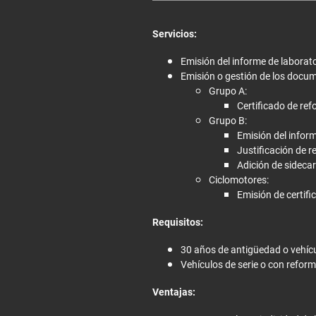
Servicios:
Emisión del informe de laborator
Emisión o gestión de los docum
Grupo A:
Certificado de re
Grupo B:
Emisión del inform
Justificación de 
Adición de sidecar
Ciclomotores:
Emisión de certifi
Requisitos:
30 años de antigüedad o vehícul
Vehículos de serie o con reform
Ventajas: