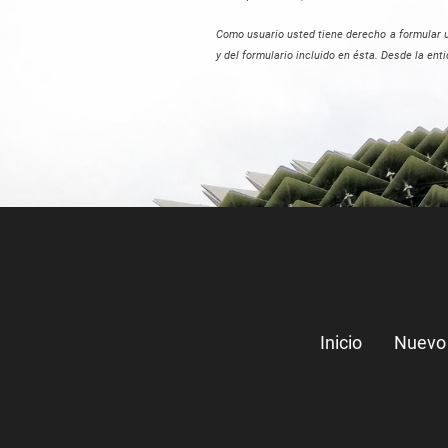
Como usuario usted tiene derecho a formular un
y del formulario incluido en ésta. Desde la ent
Inicio
Nuevo